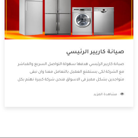
صيانة كاريير الرئيسي
صيانة كاريير الرئيسي هدفها سهولة التواصل السريع والمباشر
مع الشركة لكى يستمتع العميل بالتعامل معنا وان نبقى
متواجدين بشكل مميز فى الاسواق فنحن شركة كبيرة نهتم بكل
التفاصيل المهمة للعميل وان يستمتع بالخدمات التى تنفرد
مشاهدة المزيد
الشركة بها والتى تكون منها خدمة الصيانة التى تكون من أهم
الخدمات التى يرغب بها العميل لأنها تحافظ على كفاءة المنتج
كما أن شركة كاريير تقدم لنا جميع الأجهزة التى نبحث عنها وأقوى
الأسعار التى تكون مناسبة لكثير من العملاء