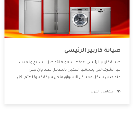
صيانة كاريير الرئيسي
صيانة كاريير الرئيسي هدفها سهولة التواصل السريع والمباشر
مع الشركة لكى يستمتع العميل بالتعامل معنا وان نبقى
متواجدين بشكل مميز فى الاسواق فنحن شركة كبيرة نهتم بكل
التفاصيل المهمة للعميل وان يستمتع بالخدمات التى تنفرد
مشاهدة المزيد
الشركة بها والتى تكون منها خدمة الصيانة التى تكون من أهم
الخدمات التى يرغب بها العميل لأنها تحافظ على كفاءة المنتج
كما أن شركة كاريير تقدم لنا جميع الأجهزة التى نبحث عنها وأقوى
الأسعار التى تكون مناسبة لكثير من العملاء