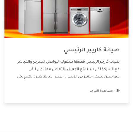
صيانة كاريير الرئيسي
صيانة كاريير الرئيسي هدفها سهولة التواصل السريع والمباشر
مع الشركة لكى يستمتع العميل بالتعامل معنا وان نبقى
متواجدين بشكل مميز فى الاسواق فنحن شركة كبيرة نهتم بكل
التفاصيل المهمة للعميل وان يستمتع بالخدمات التى تنفرد
مشاهدة المزيد
الشركة بها والتى تكون منها خدمة الصيانة التى تكون من أهم
الخدمات التى يرغب بها العميل لأنها تحافظ على كفاءة المنتج
كما أن شركة كاريير تقدم لنا جميع الأجهزة التى نبحث عنها وأقوى
الأسعار التى تكون مناسبة لكثير من العملاء