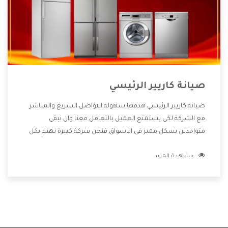
صيانة كاريير الرئيسي
صيانة كاريير الرئيسي هدفها سهولة التواصل السريع والمباشر
مع الشركة لكى يستمتع العميل بالتعامل معنا وان نبقى
متواجدين بشكل مميز فى الاسواق فنحن شركة كبيرة نهتم بكل
التفاصيل المهمة للعميل وان يستمتع بالخدمات التى تنفرد
مشاهدة المزيد
الشركة بها والتى تكون منها خدمة الصيانة التى تكون من أهم
الخدمات التى يرغب بها العميل لأنها تحافظ على كفاءة المنتج
كما أن شركة كاريير تقدم لنا جميع الأجهزة التى نبحث عنها وأقوى
الأسعار التى تكون مناسبة لكثير من العملاء