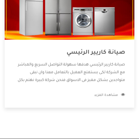
صيانة كاريير الرئيسي
صيانة كاريير الرئيسي هدفها سهولة التواصل السريع والمباشر
مع الشركة لكى يستمتع العميل بالتعامل معنا وان نبقى
متواجدين بشكل مميز فى الاسواق فنحن شركة كبيرة نهتم بكل
التفاصيل المهمة للعميل وان يستمتع بالخدمات التى تنفرد
مشاهدة المزيد
الشركة بها والتى تكون منها خدمة الصيانة التى تكون من أهم
الخدمات التى يرغب بها العميل لأنها تحافظ على كفاءة المنتج
كما أن شركة كاريير تقدم لنا جميع الأجهزة التى نبحث عنها وأقوى
الأسعار التى تكون مناسبة لكثير من العملاء