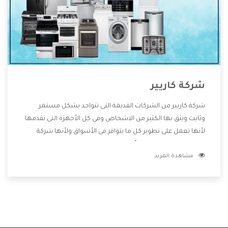
شركة كاريير
شركة كاريير من الشركات القديمة التى تتواجد بشكل مستمر
وثابت ويثق بها الكثير من الاشخاص وفى كل الأجهزة التى تقدمها
لأنها تعمل على تطوير كل ما يتوافر فى الأسواق ولأنها شركة
معروفة تهتم جدا بتوفير أفضل خدمات ما بعد البيع مع المنتجات
مشاهدة المزيد
وتقدم للعملاء أقوى العروض والخصومات التى تسهل على
المستهلك الاستمتاع بشراء جميع ما نقدمه لكم معنا هتجد كل
ما هو جديد وأفضل