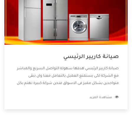
صيانة كاريير الرئيسي
صيانة كاريير الرئيسي هدفها سهولة التواصل السريع والمباشر
مع الشركة لكى يستمتع العميل بالتعامل معنا وان نبقى
متواجدين بشكل مميز فى الاسواق فنحن شركة كبيرة نهتم بكل
التفاصيل المهمة للعميل وان يستمتع بالخدمات التى تنفرد
مشاهدة المزيد
الشركة بها والتى تكون منها خدمة الصيانة التى تكون من أهم
الخدمات التى يرغب بها العميل لأنها تحافظ على كفاءة المنتج
كما أن شركة كاريير تقدم لنا جميع الأجهزة التى نبحث عنها وأقوى
الأسعار التى تكون مناسبة لكثير من العملاء