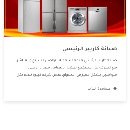
صيانة كاريير الرئيسي
صيانة كاريير الرئيسي هدفها سهولة التواصل السريع والمباشر
مع الشركة لكى يستمتع العميل بالتعامل معنا وان نبقى
متواجدين بشكل مميز فى الاسواق فنحن شركة كبيرة نهتم بكل
التفاصيل المهمة للعميل وان يستمتع بالخدمات التى تنفرد
مشاهدة المزيد
الشركة بها والتى تكون منها خدمة الصيانة التى تكون من أهم
الخدمات التى يرغب بها العميل لأنها تحافظ على كفاءة المنتج
كما أن شركة كاريير تقدم لنا جميع الأجهزة التى نبحث عنها وأقوى
الأسعار التى تكون مناسبة لكثير من العملاء