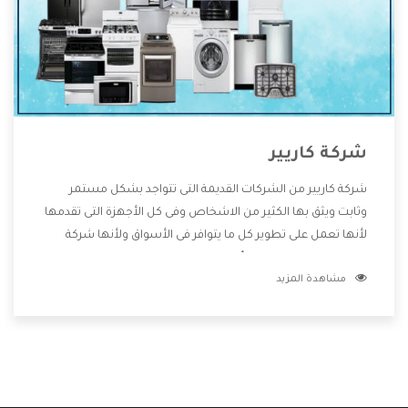
شركة كاريير
شركة كاريير من الشركات القديمة التى تتواجد بشكل مستمر
وثابت ويثق بها الكثير من الاشخاص وفى كل الأجهزة التى تقدمها
لأنها تعمل على تطوير كل ما يتوافر فى الأسواق ولأنها شركة
معروفة تهتم جدا بتوفير أفضل خدمات ما بعد البيع مع المنتجات
مشاهدة المزيد
وتقدم للعملاء أقوى العروض والخصومات التى تسهل على
المستهلك الاستمتاع بشراء جميع ما نقدمه لكم معنا هتجد كل
ما هو جديد وأفضل