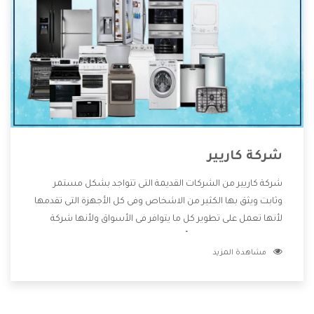
شركة كاريير
شركة كاريير من الشركات القديمة التى تتواجد بشكل مستمر
وثابت ويثق بها الكثير من الاشخاص وفى كل الأجهزة التى تقدمها
لأنها تعمل على تطوير كل ما يتوافر فى الأسواق ولأنها شركة
معروفة تهتم جدا بتوفير أفضل خدمات ما بعد البيع مع المنتجات
مشاهدة المزيد
وتقدم للعملاء أقوى العروض والخصومات التى تسهل على
المستهلك الاستمتاع بشراء جميع ما نقدمه لكم معنا هتجد كل
ما هو جديد وأفضل