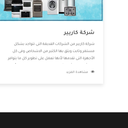
شركة كاريير
شركة كاريير من الشركات القديمة التى تتواجد بشكل
مستمر وثابت ويثق بها الكثير من الاشخاص وفى كل
الأجهزة التى تقدمها لأنها تعمل على تطوير كل ما يتوافر
فى الأسواق ولأنها شركة معروفة تهتم جدا بتوفير أفضل
مشاهدة المزيد
خدمات ما بعد البيع مع المنتجات وتقدم للعملاء أقوى
العروض والخصومات التى تسهل على المستهلك
الاستمتاع بشراء جميع ما نقدمه لكم معنا هتجد كل ما
هو جديد وأفضل