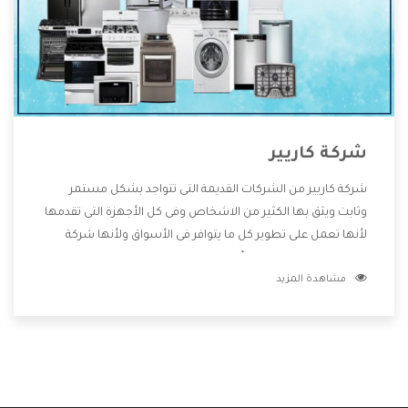
شركة كاريير
شركة كاريير من الشركات القديمة التى تتواجد بشكل مستمر
وثابت ويثق بها الكثير من الاشخاص وفى كل الأجهزة التى تقدمها
لأنها تعمل على تطوير كل ما يتوافر فى الأسواق ولأنها شركة
معروفة تهتم جدا بتوفير أفضل خدمات ما بعد البيع مع المنتجات
مشاهدة المزيد
وتقدم للعملاء أقوى العروض والخصومات التى تسهل على
المستهلك الاستمتاع بشراء جميع ما نقدمه لكم معنا هتجد كل
ما هو جديد وأفضل