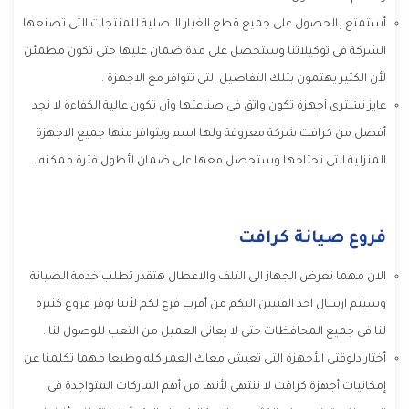
أستمتع بالحصول على جميع قطع الغيار الاصلية للمنتجات التى تصنعها
الشركة فى توكيلاتنا وستحصل على مدة ضمان عليها حتى تكون مطمئن
لأن الكثير يهتمون بتلك التفاصيل التى تتوافر مع الاجهزة .
عايز تشترى أجهزة تكون واثق فى صناعتها وأن تكون عالية الكفاءة لا تجد
أفضل من كرافت شركة معروفة ولها اسم ويتوافر منها جميع الاجهزة
المنزلية التى تحتاجها وستحصل معها على ضمان لأطول فترة ممكنه .
فروع صيانة كرافت
الان مهما تعرض الجهاز الى التلف والاعطال هتقدر تطلب خدمة الصيانة
وسيتم ارسال احد الفنيين اليكم من أقرب فرع لكم لأننا نوفر فروع كثيرة
لنا فى جميع المحافظات حتى لا يعانى العميل من التعب للوصول لنا .
أختار دلوقتى الأجهزة التى تعيش معاك العمر كله وطبعا مهما تكلمنا عن
إمكانيات أجهزة كرافت لا تنتهى لأنها من أهم الماركات المتواجدة فى