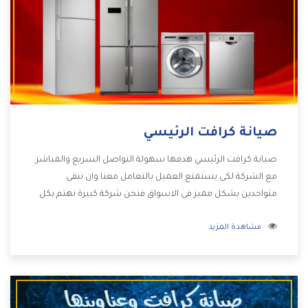
صيانة كرافت الرئيسي
صيانة كرافت الرئيسي هدفها سهولة التواصل السريع والمباشر
مع الشركة لكى يستمتع العميل بالتعامل معنا وان نبقى
متواجدين بشكل مميز فى الاسواق فنحن شركة كبيرة نهتم بكل
التفاصيل المهمة للعميل وان يستمتع بالخدمات التى تنفرد
مشاهدة المزيد
الشركة بها والتى تكون منها خدمة الصيانة التى تكون من أهم
الخدمات التى يرغب بها العميل لأنها تحافظ على كفاءة المنتج
كما أن شركة كرافت تقدم لنا جميع الأجهزة التى نبحث عنها وأقوى
الأسعار التى تكون مناسبة لكثير من العملاء