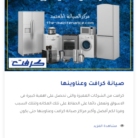
صيانة كرافت وعناوينها
كرافت من الشركات المميزة والتى تحصل على اهمية كبيرة فى
الاسواق وتعمل دائما على الحفاظ على تلك المكانه ولتلك السبب
وفرنا لكم أفضل وأكبر مراكز صيانة كرافت وعناوينها حتى يكون
قريب من كل العملاء ويستطيع القيام بتصليح جميع المنتجات
مشاهدة المزيد
دون اى ازعاج كما أننا نهتم بكل ما يحتاجه المستهلك لكى نحافظ
على ثقتهم بنا ،وهتستمتع بأقوى العروض والخدمات ما بعد البيع