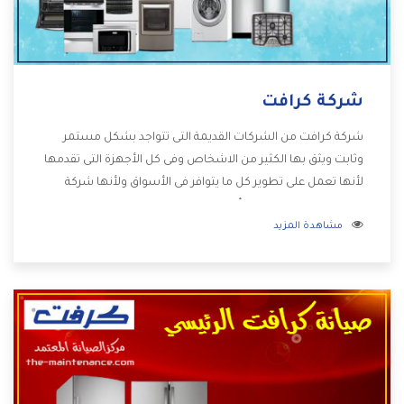
شركة كرافت
شركة كرافت من الشركات القديمة التى تتواجد بشكل مستمر
وثابت ويثق بها الكثير من الاشخاص وفى كل الأجهزة التى تقدمها
لأنها تعمل على تطوير كل ما يتوافر فى الأسواق ولأنها شركة
معروفة تهتم جدا بتوفير أفضل خدمات ما بعد البيع مع المنتجات
مشاهدة المزيد
وتقدم للعملاء أقوى العروض والخصومات التى تسهل على
المستهلك الاستمتاع بشراء جميع ما نقدمه لكم معنا هتجد كل
ما هو جديد وأفضل