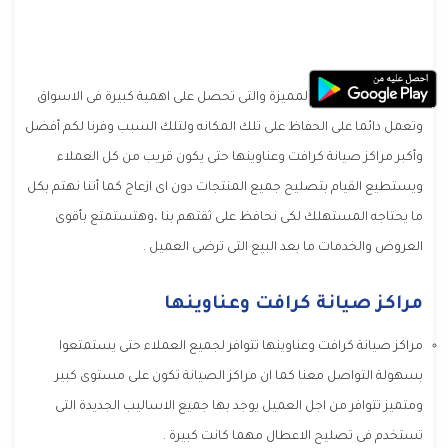
كرافت
من الشركات المميزة والتى تحصل على اهمية كبيرة فى الاسواق
وتعمل دائما على الحفاظ على تلك المكانه ولتلك السبب وفرنا لكم أفضل
وأكبر مراكز صيانة كرافت وعناوينها حتى يكون قريب من كل العملاء
ويستطيع القيام بتصليح جميع المنتجات دون اى ازعاج كما أننا نهتم بكل
ما يحتاجه المستهلك لكى نحافظ على ثقتهم بنا ،وهتستمتع بأقوى
العروض والخدمات ما بعد البيع التى ترضى العميل .
مراكز صيانة كرافت وعناوينها
مراكز صيانة كرافت وعناوينها تتوافر لجميع العملاء حتى يستمتعوا
بسهولة التواصل معنا كما ان مراكز الصيانة تكون على مستوى كبير
ومتميز تتوافر من اجل العميل يوجد بها جميع الاساليب الجديدة التى
تستخدم فى تصليح الاعطال مهما كانت كبيرة .