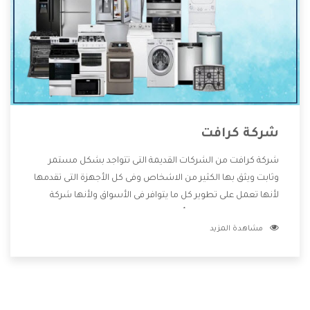
شركة كرافت
شركة كرافت من الشركات القديمة التى تتواجد بشكل مستمر
وثابت ويثق بها الكثير من الاشخاص وفى كل الأجهزة التى تقدمها
لأنها تعمل على تطوير كل ما يتوافر فى الأسواق ولأنها شركة
معروفة تهتم جدا بتوفير أفضل خدمات ما بعد البيع مع المنتجات
مشاهدة المزيد
وتقدم للعملاء أقوى العروض والخصومات التى تسهل على
المستهلك الاستمتاع بشراء جميع ما نقدمه لكم معنا هتجد كل
ما هو جديد وأفضل