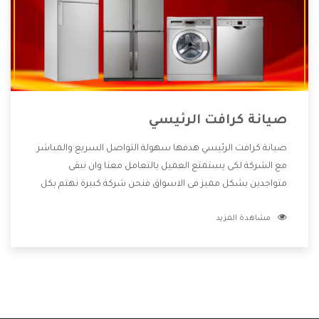
صيانة كرافت الرئيسي
صيانة كرافت الرئيسي هدفها سهولة التواصل السريع والمباشر
مع الشركة لكى يستمتع العميل بالتعامل معنا وان نبقى
متواجدين بشكل مميز فى الاسواق فنحن شركة كبيرة نهتم بكل
التفاصيل المهمة للعميل وان يستمتع بالخدمات التى تنفرد
مشاهدة المزيد
الشركة بها والتى تكون منها خدمة الصيانة التى تكون من أهم
الخدمات التى يرغب بها العميل لأنها تحافظ على كفاءة المنتج
كما أن شركة كرافت تقدم لنا جميع الأجهزة التى نبحث عنها وأقوى
الأسعار التى تكون مناسبة لكثير من العملاء