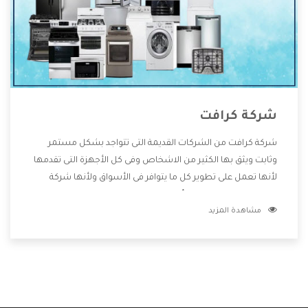
شركة كرافت
شركة كرافت من الشركات القديمة التى تتواجد بشكل مستمر
وثابت ويثق بها الكثير من الاشخاص وفى كل الأجهزة التى تقدمها
لأنها تعمل على تطوير كل ما يتوافر فى الأسواق ولأنها شركة
معروفة تهتم جدا بتوفير أفضل خدمات ما بعد البيع مع المنتجات
مشاهدة المزيد
وتقدم للعملاء أقوى العروض والخصومات التى تسهل على
المستهلك الاستمتاع بشراء جميع ما نقدمه لكم معنا هتجد كل
ما هو جديد وأفضل