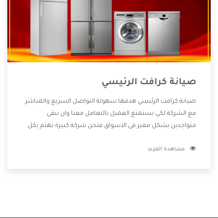
صيانة كرافت الرئيسي
صيانة كرافت الرئيسي هدفها سهولة التواصل السريع والمباشر
مع الشركة لكى يستمتع العميل بالتعامل معنا وان نبقى
متواجدين بشكل مميز فى الاسواق فنحن شركة كبيرة نهتم بكل
التفاصيل المهمة للعميل وان يستمتع بالخدمات التى تنفرد
مشاهدة المزيد
الشركة بها والتى تكون منها خدمة الصيانة التى تكون من أهم
الخدمات التى يرغب بها العميل لأنها تحافظ على كفاءة المنتج
كما أن شركة كرافت تقدم لنا جميع الأجهزة التى نبحث عنها وأقوى
الأسعار التى تكون مناسبة لكثير من العملاء