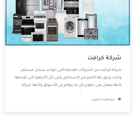
شركة كرافت
شركة كرافت من الشركات القديمة التى تتواجد بشكل مستمر
وثابت ويثق بها الكثير من الاشخاص وفى كل الأجهزة التى تقدمها
لأنها تعمل على تطوير كل ما يتوافر فى الأسواق ولأنها شركة
معروفة تهتم جدا بتوفير أفضل خدمات ما بعد البيع مع المنتجات
مشاهدة المزيد
وتقدم للعملاء أقوى العروض والخصومات التى تسهل على
المستهلك الاستمتاع بشراء جميع ما نقدمه لكم معنا هتجد كل
ما هو جديد وأفضل