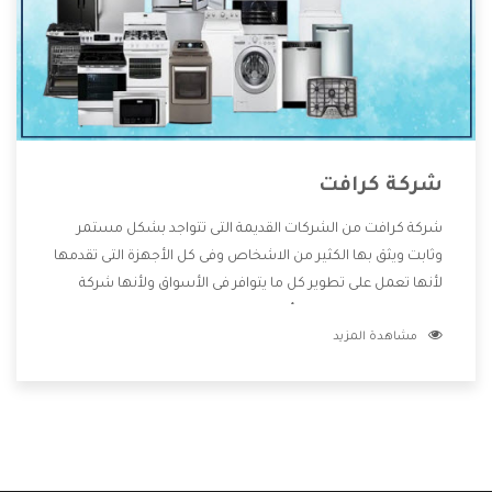
شركة كرافت
شركة كرافت من الشركات القديمة التى تتواجد بشكل مستمر
وثابت ويثق بها الكثير من الاشخاص وفى كل الأجهزة التى تقدمها
لأنها تعمل على تطوير كل ما يتوافر فى الأسواق ولأنها شركة
معروفة تهتم جدا بتوفير أفضل خدمات ما بعد البيع مع المنتجات
مشاهدة المزيد
وتقدم للعملاء أقوى العروض والخصومات التى تسهل على
المستهلك الاستمتاع بشراء جميع ما نقدمه لكم معنا هتجد كل
ما هو جديد وأفضل