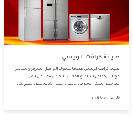
صيانة كرافت الرئيسي
صيانة كرافت الرئيسي هدفها سهولة التواصل السريع والمباشر
مع الشركة لكى يستمتع العميل بالتعامل معنا وان نبقى
متواجدين بشكل مميز فى الاسواق فنحن شركة كبيرة نهتم بكل
التفاصيل المهمة للعميل وان يستمتع بالخدمات التى تنفرد
مشاهدة المزيد
الشركة بها والتى تكون منها خدمة الصيانة التى تكون من أهم
الخدمات التى يرغب بها العميل لأنها تحافظ على كفاءة المنتج
كما أن شركة كرافت تقدم لنا جميع الأجهزة التى نبحث عنها وأقوى
الأسعار التى تكون مناسبة لكثير من العملاء