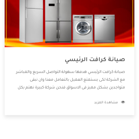
صيانة كرافت الرئيسي
صيانة كرافت الرئيسي هدفها سهولة التواصل السريع والمباشر
مع الشركة لكى يستمتع العميل بالتعامل معنا وان نبقى
متواجدين بشكل مميز فى الاسواق فنحن شركة كبيرة نهتم بكل
التفاصيل المهمة للعميل وان يستمتع بالخدمات التى تنفرد
مشاهدة المزيد
الشركة بها والتى تكون منها خدمة الصيانة التى تكون من أهم
الخدمات التى يرغب بها العميل لأنها تحافظ على كفاءة المنتج
كما أن شركة كرافت تقدم لنا جميع الأجهزة التى نبحث عنها وأقوى
الأسعار التى تكون مناسبة لكثير من العملاء