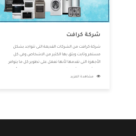
شركة كرافت
شركة كرافت من الشركات القديمة التى تتواجد بشكل
مستمر وثابت ويثق بها الكثير من الاشخاص وفى كل
الأجهزة التى تقدمها لأنها تعمل على تطوير كل ما يتوافر
فى الأسواق ولأنها شركة معروفة تهتم جدا بتوفير أفضل
مشاهدة المزيد
خدمات ما بعد البيع مع المنتجات وتقدم للعملاء أقوى
العروض والخصومات التى تسهل على المستهلك
الاستمتاع بشراء جميع ما نقدمه لكم معنا هتجد كل ما
هو جديد وأفضل