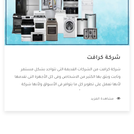
شركة كرافت
شركة كرافت من الشركات القديمة التى تتواجد بشكل مستمر
وثابت ويثق بها الكثير من الاشخاص وفى كل الأجهزة التى تقدمها
لأنها تعمل على تطوير كل ما يتوافر فى الأسواق ولأنها شركة
معروفة تهتم جدا بتوفير أفضل خدمات ما بعد البيع مع المنتجات
مشاهدة المزيد
وتقدم للعملاء أقوى العروض والخصومات التى تسهل على
المستهلك الاستمتاع بشراء جميع ما نقدمه لكم معنا هتجد كل
ما هو جديد وأفضل