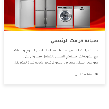
صيانة كرافت الرئيسي
صيانة كرافت الرئيسي هدفها سهولة التواصل السريع والمباشر
مع الشركة لكى يستمتع العميل بالتعامل معنا وان نبقى
متواجدين بشكل مميز فى الاسواق فنحن شركة كبيرة نهتم بكل
التفاصيل المهمة للعميل وان يستمتع بالخدمات التى تنفرد
مشاهدة المزيد
الشركة بها والتى تكون منها خدمة الصيانة التى تكون من أهم
الخدمات التى يرغب بها العميل لأنها تحافظ على كفاءة المنتج
كما أن شركة كرافت تقدم لنا جميع الأجهزة التى نبحث عنها وأقوى
الأسعار التى تكون مناسبة لكثير من العملاء