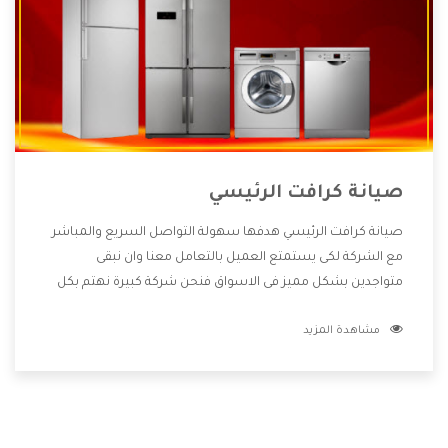
صيانة كرافت الرئيسي
صيانة كرافت الرئيسي هدفها سهولة التواصل السريع والمباشر
مع الشركة لكى يستمتع العميل بالتعامل معنا وان نبقى
متواجدين بشكل مميز فى الاسواق فنحن شركة كبيرة نهتم بكل
التفاصيل المهمة للعميل وان يستمتع بالخدمات التى تنفرد
مشاهدة المزيد
الشركة بها والتى تكون منها خدمة الصيانة التى تكون من أهم
الخدمات التى يرغب بها العميل لأنها تحافظ على كفاءة المنتج
كما أن شركة كرافت تقدم لنا جميع الأجهزة التى نبحث عنها وأقوى
الأسعار التى تكون مناسبة لكثير من العملاء