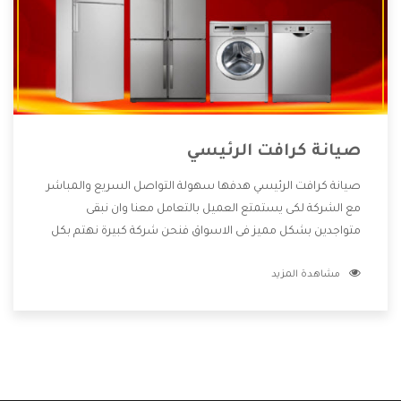
صيانة كرافت الرئيسي
صيانة كرافت الرئيسي هدفها سهولة التواصل السريع والمباشر
مع الشركة لكى يستمتع العميل بالتعامل معنا وان نبقى
متواجدين بشكل مميز فى الاسواق فنحن شركة كبيرة نهتم بكل
التفاصيل المهمة للعميل وان يستمتع بالخدمات التى تنفرد
مشاهدة المزيد
الشركة بها والتى تكون منها خدمة الصيانة التى تكون من أهم
الخدمات التى يرغب بها العميل لأنها تحافظ على كفاءة المنتج
كما أن شركة كرافت تقدم لنا جميع الأجهزة التى نبحث عنها وأقوى
الأسعار التى تكون مناسبة لكثير من العملاء