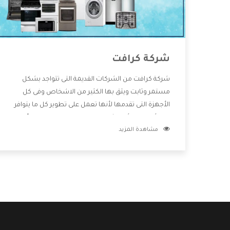
شركة كرافت
شركة كرافت من الشركات القديمة التى تتواجد بشكل
مستمر وثابت ويثق بها الكثير من الاشخاص وفى كل
الأجهزة التى تقدمها لأنها تعمل على تطوير كل ما يتوافر
فى الأسواق ولأنها شركة معروفة تهتم جدا بتوفير أفضل
مشاهدة المزيد
خدمات ما بعد البيع مع المنتجات وتقدم للعملاء أقوى
العروض والخصومات التى تسهل على المستهلك
الاستمتاع بشراء جميع ما نقدمه لكم معنا هتجد كل ما
هو جديد وأفضل