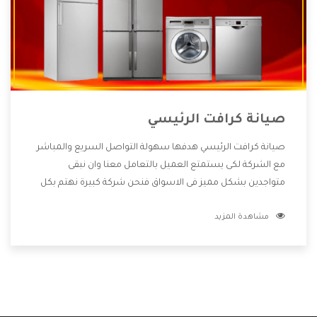
صيانة كرافت الرئيسي
صيانة كرافت الرئيسي هدفها سهولة التواصل السريع والمباشر
مع الشركة لكى يستمتع العميل بالتعامل معنا وان نبقى
متواجدين بشكل مميز فى الاسواق فنحن شركة كبيرة نهتم بكل
التفاصيل المهمة للعميل وان يستمتع بالخدمات التى تنفرد
مشاهدة المزيد
الشركة بها والتى تكون منها خدمة الصيانة التى تكون من أهم
الخدمات التى يرغب بها العميل لأنها تحافظ على كفاءة المنتج
كما أن شركة كرافت تقدم لنا جميع الأجهزة التى نبحث عنها وأقوى
الأسعار التى تكون مناسبة لكثير من العملاء