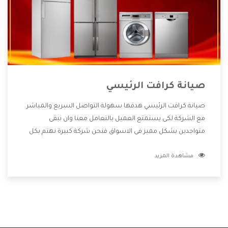
صيانة كرافت الرئيسي
صيانة كرافت الرئيسي هدفها سهولة التواصل السريع والمباشر
مع الشركة لكى يستمتع العميل بالتعامل معنا وان نبقى
متواجدين بشكل مميز فى الاسواق فنحن شركة كبيرة نهتم بكل
التفاصيل المهمة للعميل وان يستمتع بالخدمات التى تنفرد
مشاهدة المزيد
الشركة بها والتى تكون منها خدمة الصيانة التى تكون من أهم
الخدمات التى يرغب بها العميل لأنها تحافظ على كفاءة المنتج
كما أن شركة كرافت تقدم لنا جميع الأجهزة التى نبحث عنها وأقوى
الأسعار التى تكون مناسبة لكثير من العملاء