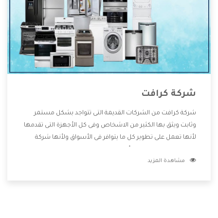
شركة كرافت
شركة كرافت من الشركات القديمة التى تتواجد بشكل مستمر
وثابت ويثق بها الكثير من الاشخاص وفى كل الأجهزة التى تقدمها
لأنها تعمل على تطوير كل ما يتوافر فى الأسواق ولأنها شركة
معروفة تهتم جدا بتوفير أفضل خدمات ما بعد البيع مع المنتجات
مشاهدة المزيد
وتقدم للعملاء أقوى العروض والخصومات التى تسهل على
المستهلك الاستمتاع بشراء جميع ما نقدمه لكم معنا هتجد كل
ما هو جديد وأفضل