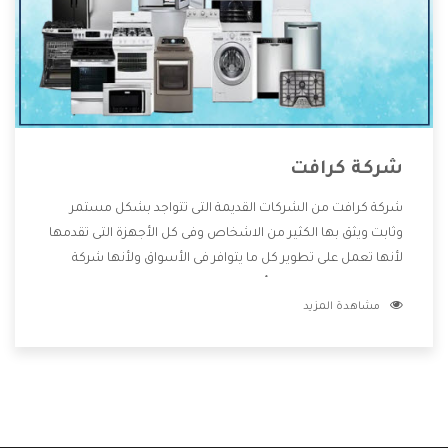
شركة كرافت
شركة كرافت من الشركات القديمة التى تتواجد بشكل مستمر
وثابت ويثق بها الكثير من الاشخاص وفى كل الأجهزة التى تقدمها
لأنها تعمل على تطوير كل ما يتوافر فى الأسواق ولأنها شركة
معروفة تهتم جدا بتوفير أفضل خدمات ما بعد البيع مع المنتجات
مشاهدة المزيد
وتقدم للعملاء أقوى العروض والخصومات التى تسهل على
المستهلك الاستمتاع بشراء جميع ما نقدمه لكم معنا هتجد كل
ما هو جديد وأفضل