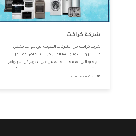
شركة كرافت
شركة كرافت من الشركات القديمة التى تتواجد بشكل
مستمر وثابت ويثق بها الكثير من الاشخاص وفى كل
الأجهزة التى تقدمها لأنها تعمل على تطوير كل ما يتوافر
فى الأسواق ولأنها شركة معروفة تهتم جدا بتوفير أفضل
مشاهدة المزيد
خدمات ما بعد البيع مع المنتجات وتقدم للعملاء أقوى
العروض والخصومات التى تسهل على المستهلك
الاستمتاع بشراء جميع ما نقدمه لكم معنا هتجد كل ما
هو جديد وأفضل