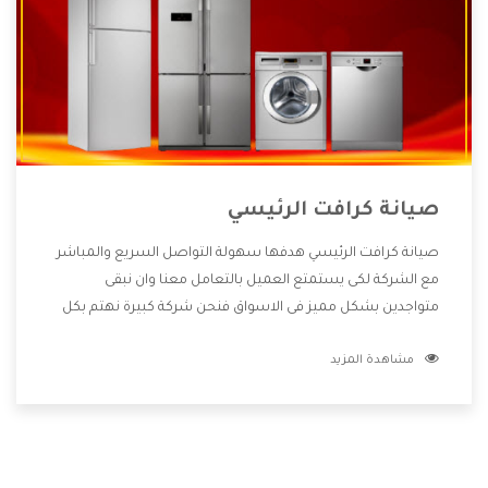
صيانة كرافت الرئيسي
صيانة كرافت الرئيسي هدفها سهولة التواصل السريع والمباشر
مع الشركة لكى يستمتع العميل بالتعامل معنا وان نبقى
متواجدين بشكل مميز فى الاسواق فنحن شركة كبيرة نهتم بكل
التفاصيل المهمة للعميل وان يستمتع بالخدمات التى تنفرد
مشاهدة المزيد
الشركة بها والتى تكون منها خدمة الصيانة التى تكون من أهم
الخدمات التى يرغب بها العميل لأنها تحافظ على كفاءة المنتج
كما أن شركة كرافت تقدم لنا جميع الأجهزة التى نبحث عنها وأقوى
الأسعار التى تكون مناسبة لكثير من العملاء