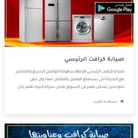
صيانة كرافت الرئيسي
صيانة كرافت الرئيسي هدفها سهولة التواصل السريع والمباشر
مع الشركة لكى يستمتع العميل بالتعامل معنا وان نبقى
متواجدين بشكل مميز فى الاسواق فنحن شركة كبيرة نهتم بكل
التفاصيل المهمة للعميل وان يستمتع بالخدمات التى تنفرد
مشاهدة المزيد
الشركة بها والتى تكون منها خدمة الصيانة التى تكون من أهم
الخدمات التى يرغب بها العميل لأنها تحافظ على كفاءة المنتج
كما أن شركة كرافت تقدم لنا جميع الأجهزة التى نبحث عنها وأقوى
الأسعار التى تكون مناسبة لكثير من العملاء