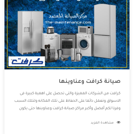
صيانة كرافت وعناوينها
كرافت من الشركات المميزة والتى تحصل على اهمية كبيرة فى
الاسواق وتعمل دائما على الحفاظ على تلك المكانه ولتلك السبب
وفرنا لكم أفضل وأكبر مراكز صيانة كرافت وعناوينها حتى يكون
قريب من كل العملاء ويستطيع القيام بتصليح جميع المنتجات
مشاهدة المزيد
دون اى ازعاج كما أننا نهتم بكل ما يحتاجه المستهلك لكى نحافظ
على ثقتهم بنا ،وهتستمتع بأقوى العروض والخدمات ما بعد البيع