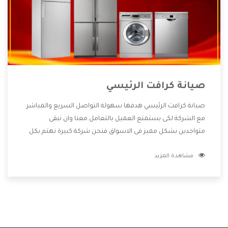
صيانة كرافت الرئيسي
صيانة كرافت الرئيسي هدفها سهولة التواصل السريع والمباشر
مع الشركة لكى يستمتع العميل بالتعامل معنا وان نبقى
متواجدين بشكل مميز فى الاسواق فنحن شركة كبيرة نهتم بكل
التفاصيل المهمة للعميل وان يستمتع بالخدمات التى تنفرد
مشاهدة المزيد
الشركة بها والتى تكون منها خدمة الصيانة التى تكون من أهم
الخدمات التى يرغب بها العميل لأنها تحافظ على كفاءة المنتج
كما أن شركة كرافت تقدم لنا جميع الأجهزة التى نبحث عنها وأقوى
الأسعار التى تكون مناسبة لكثير من العملاء