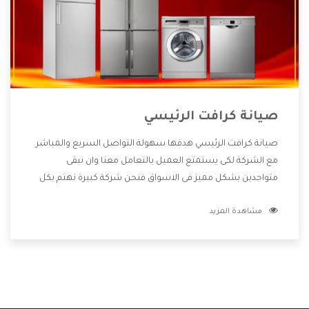
صيانة كرافت الرئيسي
صيانة كرافت الرئيسي هدفها سهولة التواصل السريع والمباشر
مع الشركة لكى يستمتع العميل بالتعامل معنا وان نبقى
متواجدين بشكل مميز فى الاسواق فنحن شركة كبيرة نهتم بكل
التفاصيل المهمة للعميل وان يستمتع بالخدمات التى تنفرد
مشاهدة المزيد
الشركة بها والتى تكون منها خدمة الصيانة التى تكون من أهم
الخدمات التى يرغب بها العميل لأنها تحافظ على كفاءة المنتج
كما أن شركة كرافت تقدم لنا جميع الأجهزة التى نبحث عنها وأقوى
الأسعار التى تكون مناسبة لكثير من العملاء