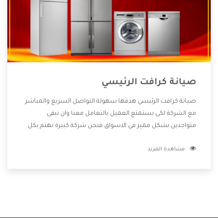
صيانة كرافت الرئيسي
صيانة كرافت الرئيسي هدفها سهولة التواصل السريع والمباشر
مع الشركة لكى يستمتع العميل بالتعامل معنا وان نبقى
متواجدين بشكل مميز فى الاسواق فنحن شركة كبيرة نهتم بكل
التفاصيل المهمة للعميل وان يستمتع بالخدمات التى تنفرد
مشاهدة المزيد
الشركة بها والتى تكون منها خدمة الصيانة التى تكون من أهم
الخدمات التى يرغب بها العميل لأنها تحافظ على كفاءة المنتج
كما أن شركة كرافت تقدم لنا جميع الأجهزة التى نبحث عنها وأقوى
الأسعار التى تكون مناسبة لكثير من العملاء