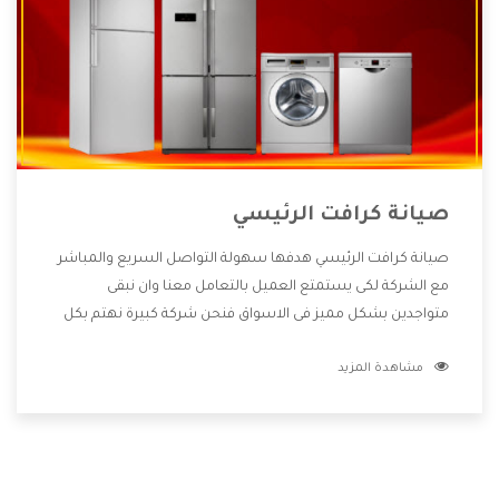
صيانة كرافت الرئيسي
صيانة كرافت الرئيسي هدفها سهولة التواصل السريع والمباشر
مع الشركة لكى يستمتع العميل بالتعامل معنا وان نبقى
متواجدين بشكل مميز فى الاسواق فنحن شركة كبيرة نهتم بكل
التفاصيل المهمة للعميل وان يستمتع بالخدمات التى تنفرد
مشاهدة المزيد
الشركة بها والتى تكون منها خدمة الصيانة التى تكون من أهم
الخدمات التى يرغب بها العميل لأنها تحافظ على كفاءة المنتج
كما أن شركة كرافت تقدم لنا جميع الأجهزة التى نبحث عنها وأقوى
الأسعار التى تكون مناسبة لكثير من العملاء