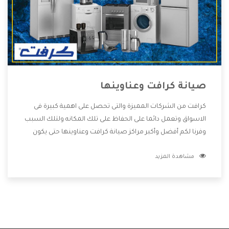
صيانة كرافت وعناوينها
كرافت من الشركات المميزة والتى تحصل على اهمية كبيرة فى
الاسواق وتعمل دائما على الحفاظ على تلك المكانه ولتلك السبب
وفرنا لكم أفضل وأكبر مراكز صيانة كرافت وعناوينها حتى يكون
قريب من كل العملاء ويستطيع القيام بتصليح جميع المنتجات
مشاهدة المزيد
دون اى ازعاج كما أننا نهتم بكل ما يحتاجه المستهلك لكى نحافظ
على ثقتهم بنا ،وهتستمتع بأقوى العروض والخدمات ما بعد البيع
التى ترضى العميل