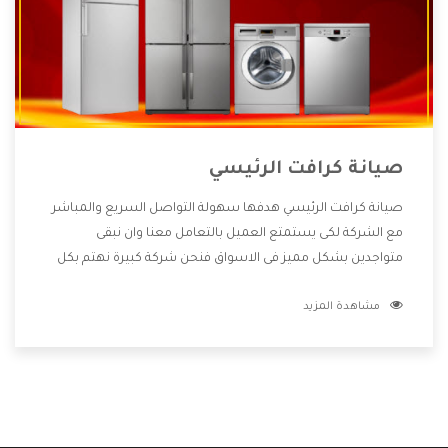
صيانة كرافت الرئيسي
صيانة كرافت الرئيسي هدفها سهولة التواصل السريع والمباشر
مع الشركة لكى يستمتع العميل بالتعامل معنا وان نبقى
متواجدين بشكل مميز فى الاسواق فنحن شركة كبيرة نهتم بكل
التفاصيل المهمة للعميل وان يستمتع بالخدمات التى تنفرد
مشاهدة المزيد
الشركة بها والتى تكون منها خدمة الصيانة التى تكون من أهم
الخدمات التى يرغب بها العميل لأنها تحافظ على كفاءة المنتج
كما أن شركة كرافت تقدم لنا جميع الأجهزة التى نبحث عنها وأقوى
الأسعار التى تكون مناسبة لكثير من العملاء