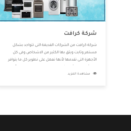
شركة كرافت
شركة كرافت من الشركات القديمة التى تتواجد بشكل
مستمر وثابت ويثق بها الكثير من الاشخاص وفى كل
الأجهزة التى تقدمها لأنها تعمل على تطوير كل ما يتوافر
فى الأسواق ولأنها شركة معروفة تهتم جدا بتوفير أفضل
مشاهدة المزيد
خدمات ما بعد البيع مع المنتجات وتقدم للعملاء أقوى
العروض والخصومات التى تسهل على المستهلك
الاستمتاع بشراء جميع ما نقدمه لكم معنا هتجد كل ما
هو جديد وأفضل