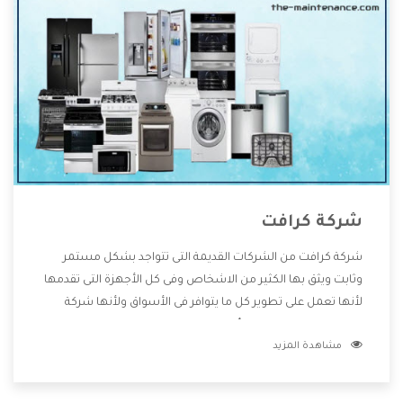
شركة كرافت
شركة كرافت من الشركات القديمة التى تتواجد بشكل مستمر
وثابت ويثق بها الكثير من الاشخاص وفى كل الأجهزة التى تقدمها
لأنها تعمل على تطوير كل ما يتوافر فى الأسواق ولأنها شركة
معروفة تهتم جدا بتوفير أفضل خدمات ما بعد البيع مع المنتجات
مشاهدة المزيد
وتقدم للعملاء أقوى العروض والخصومات التى تسهل على
المستهلك الاستمتاع بشراء جميع ما نقدمه لكم معنا هتجد كل
ما هو جديد وأفضل