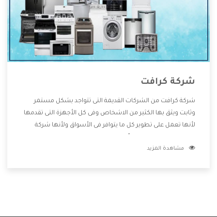
شركة كرافت
شركة كرافت من الشركات القديمة التى تتواجد بشكل مستمر
وثابت ويثق بها الكثير من الاشخاص وفى كل الأجهزة التى تقدمها
لأنها تعمل على تطوير كل ما يتوافر فى الأسواق ولأنها شركة
معروفة تهتم جدا بتوفير أفضل خدمات ما بعد البيع مع المنتجات
مشاهدة المزيد
وتقدم للعملاء أقوى العروض والخصومات التى تسهل على
المستهلك الاستمتاع بشراء جميع ما نقدمه لكم معنا هتجد كل
ما هو جديد وأفضل