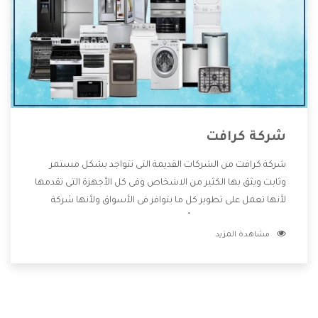
شركة كرافت
شركة كرافت من الشركات القديمة التى تتواجد بشكل مستمر
وثابت ويثق بها الكثير من الاشخاص وفى كل الأجهزة التى تقدمها
لأنها تعمل على تطوير كل ما يتوافر فى الأسواق ولأنها شركة
معروفة تهتم جدا بتوفير أفضل خدمات ما بعد البيع مع المنتجات
مشاهدة المزيد
وتقدم للعملاء أقوى العروض والخصومات التى تسهل على
المستهلك الاستمتاع بشراء جميع ما نقدمه لكم معنا هتجد كل
ما هو جديد وأفضل