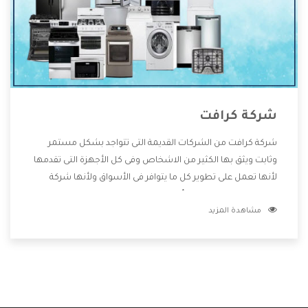
شركة كرافت
شركة كرافت من الشركات القديمة التى تتواجد بشكل مستمر
وثابت ويثق بها الكثير من الاشخاص وفى كل الأجهزة التى تقدمها
لأنها تعمل على تطوير كل ما يتوافر فى الأسواق ولأنها شركة
معروفة تهتم جدا بتوفير أفضل خدمات ما بعد البيع مع المنتجات
مشاهدة المزيد
وتقدم للعملاء أقوى العروض والخصومات التى تسهل على
المستهلك الاستمتاع بشراء جميع ما نقدمه لكم معنا هتجد كل
ما هو جديد وأفضل