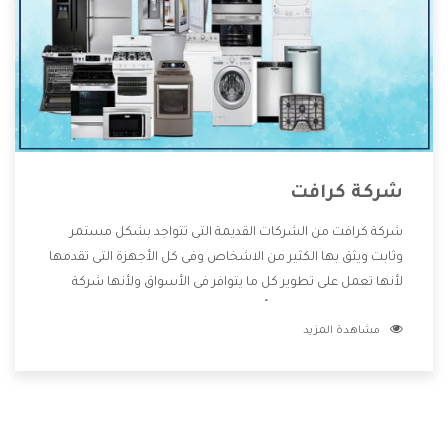
شركة كرافت
شركة كرافت من الشركات القديمة التى تتواجد بشكل مستمر
وثابت ويثق بها الكثير من الاشخاص وفى كل الأجهزة التى تقدمها
لأنها تعمل على تطوير كل ما يتوافر فى الأسواق ولأنها شركة
معروفة تهتم جدا بتوفير أفضل خدمات ما بعد البيع مع المنتجات
مشاهدة المزيد
وتقدم للعملاء أقوى العروض والخصومات التى تسهل على
المستهلك الاستمتاع بشراء جميع ما نقدمه لكم معنا هتجد كل
ما هو جديد وأفضل