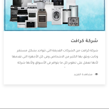
شركة كرافت
شركة كرافت من الشركات القديمة التى تتواجد بشكل مستمر
وثابت ويثق بها الكثير من الاشخاص وفى كل الأجهزة التى تقدمها
لأنها تعمل على تطوير كل ما يتوافر فى الأسواق ولأنها شركة
معروفة تهتم جدا بتوفير أفضل خدمات ما بعد البيع مع المنتجات
مشاهدة المزيد
وتقدم للعملاء أقوى العروض والخصومات التى تسهل على
المستهلك الاستمتاع بشراء جميع ما نقدمه لكم معنا هتجد كل
ما هو جديد وأفضل