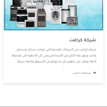
شركة كرافت
شركة كرافت من الشركات القديمة التى تتواجد بشكل مستمر
وثابت ويثق بها الكثير من الاشخاص وفى كل الأجهزة التى تقدمها
لأنها تعمل على تطوير كل ما يتوافر فى الأسواق ولأنها شركة
معروفة تهتم جدا بتوفير أفضل خدمات ما بعد البيع مع المنتجات
مشاهدة المزيد
وتقدم للعملاء أقوى العروض والخصومات التى تسهل على
المستهلك الاستمتاع بشراء جميع ما نقدمه لكم معنا هتجد كل
ما هو جديد وأفضل